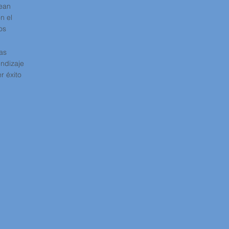
dean
n el
os
as
ndizaje
r éxito