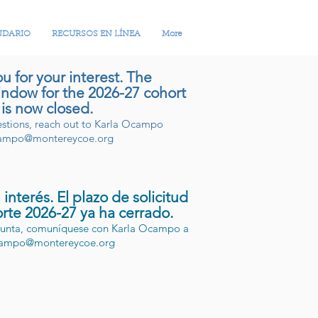
NDARIO
RECURSOS EN LÍNEA
More
u for your interest. The
indow for the 2026-27 cohort
is now closed.
estions, reach out to Karla Ocampo
ampo@montereycoe.org
 interés. El plazo de solicitud
orte 2026-27 ya ha cerrado.
egunta, comuníquese con Karla Ocampo a
ampo@montereycoe.org