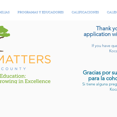
MILIAS
PROGRAMAS Y EDUCADORES
CALIFICACIONES
CALE
Thank yo
application w
If you have qu
Koc
Gracias por su
para la coh
Si tiene alguna pr
Koc