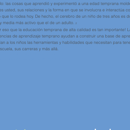
lo: las cosas que aprendió y experimentó a una edad temprana mol
es usted, sus relaciones y la forma en que se involucra e interactúa co
que lo rodea hoy. De hecho, el cerebro de un niño de tres años es d
y media más activo que el de un adulto.
2
r eso que la educación temprana de alta calidad es tan importante! L
encias de aprendizaje temprano ayudan a construir una base de apre
dan a los niños las herramientas y habilidades que necesitan para tene
escuela, sus carreras y más allá.
//www.zerotothree.org/early-development
//www.childcareexchange.com/library/5019626.pdf