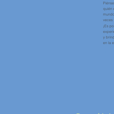
Piénse
quién 
mundo 
veces 
¡Es po
experi
y brin
en la 
https:
1
https:
2