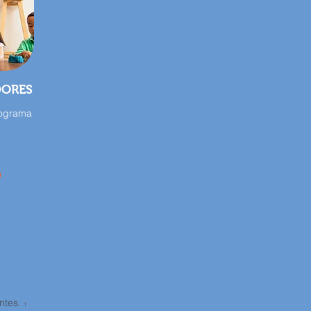
DORES
rograma
ntes.
1