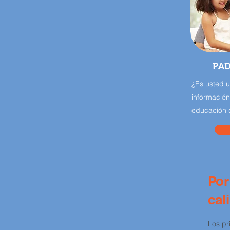
PAD
¿Es usted 
información
educación 
Por
cal
Los pr