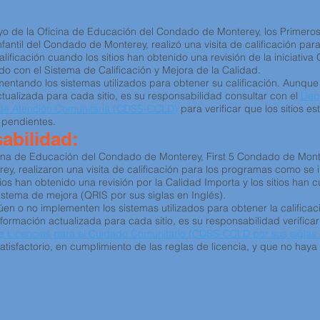
apoyo de la Oficina de Educación del Condado de Monterey, los Primer
fantil del Condado de Monterey, realizó una visita de calificación pa
ificación cuando los sitios han obtenido una revisión de la iniciativa Q
do con el Sistema de Calificación y Mejora de la Calidad.
entando los sistemas utilizados para obtener su calificación. Aunque 
tualizada para cada sitio, es su responsabilidad consultar con el
Dep
s de Atención Comunitaria (CDSS-CCLD)
para verificar que los sitios 
 pendientes.
abilidad:
ina de Educación del Condado de Monterey, First 5 Condado de Monte
ey, realizaron una visita de calificación para los programas como se 
ios han obtenido una revisión por la Calidad Importa y los sitios han c
sistema de mejora (QRIS por sus siglas en Inglés).
núen o no implementen los sistemas utilizados para obtener la calific
formación actualizada para cada sitio, es su responsabilidad verifica
de Licencias para el Cuidado Comunitario (CDSS-CCLD por sus siglas 
isfactorio, en cumplimiento de las reglas de licencia, y que no haya