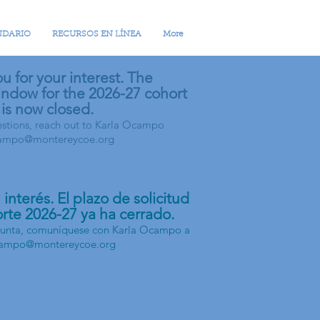
NDARIO
RECURSOS EN LÍNEA
More
u for your interest. The
indow for the 2026-27 cohort
is now closed.
estions, reach out to Karla Ocampo
ampo@montereycoe.org
 interés. El plazo de solicitud
orte 2026-27 ya ha cerrado.
egunta, comuníquese con Karla Ocampo a
ampo@montereycoe.org