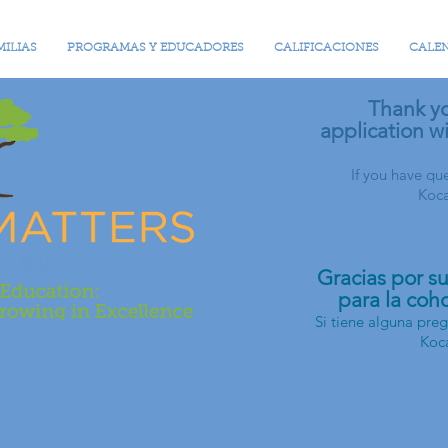
MILIAS
PROGRAMAS Y EDUCADORES
CALIFICACIONES
CALE
Thank yo
application w
If you have qu
Koc
Gracias por su
para la coh
Si tiene alguna pr
Koc