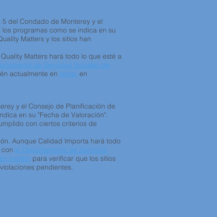
os 5 del Condado de Monterey y el
ra los programas como se indica en su
uality Matters y los sitios han
Quality Matters hará todo lo que esté a
artamento de Servicios Sociales de
estén actualmente en
regla.
en
rey y el Consejo de Planificación de
indica en su "Fecha de Valoración".
umplido con ciertos criterios de
ación. Aunque Calidad Importa hará todo
r con
el Departamento de Servicios
en Inglés)
para verificar que los sitios
 violaciones pendientes.